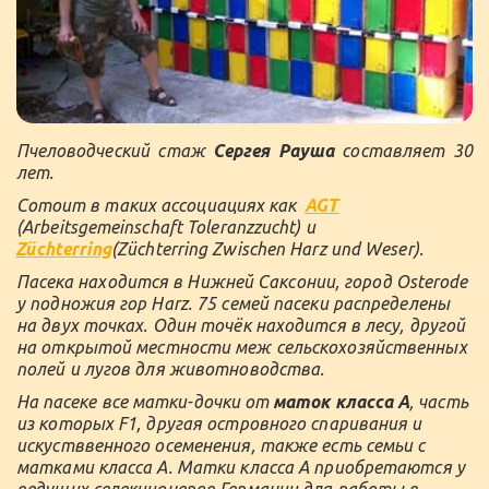
Пчеловодческий стаж
Сергея Рауша
составляет 30
лет.
Сотоит в таких ассоциациях как  
AGT
(Arbeitsgemeinschaft Toleranzzucht) и 
Züchterring
(Züchterring Zwischen Harz und Weser).
Пасека находится в Нижней Саксонии, город Osterode 
у подножия гор Harz. 75 семей пасеки распределены 
на двух точках. Один точёк находится в лесу, другой 
на открытой местности меж сельскохозяйственных 
полей и лугов для животноводства.
На пасеке все матки-дочки от 
маток класса А
, часть 
из которых F1, другая островного спаривания и 
искустввенного осеменения, также есть семьи с 
матками класса А. Матки класса А приобретаются у 
ведущих селекционеров Германии для работы в 